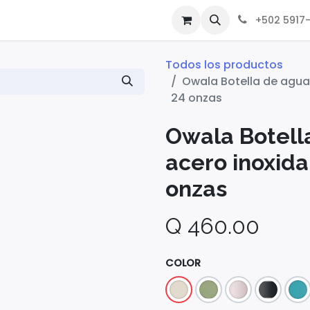
+502 5917
Todos los productos
Owala Botella de agua 
24 onzas
Owala Botell
acero inoxidab
onzas
Q
460.00
COLOR