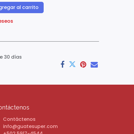
regar al carrito
deseos
e 30 días
ontáctenos
Contáctenos
info@guatesuper.com
+502 5917-4544