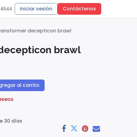
Iniciar sesión
Contáctenos
-4544
ransformer decepticon brawl
decepticon brawl
regar al carrito
deseos
e 30 días